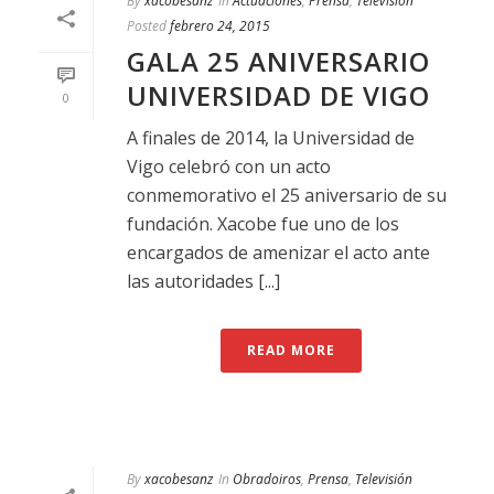
By
xacobesanz
In
Actuaciones
,
Prensa
,
Televisión
Posted
febrero 24, 2015
GALA 25 ANIVERSARIO
UNIVERSIDAD DE VIGO
0
A finales de 2014, la Universidad de
Vigo celebró con un acto
conmemorativo el 25 aniversario de su
fundación. Xacobe fue uno de los
encargados de amenizar el acto ante
las autoridades [...]
READ MORE
By
xacobesanz
In
Obradoiros
,
Prensa
,
Televisión