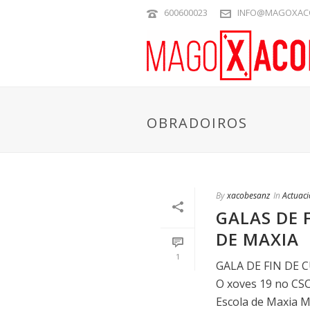
600600023
INFO@MAGOXAC
OBRADOIROS
By
xacobesanz
In
Actuac
GALAS DE 
DE MAXIA
1
GALA DE FIN DE 
O xoves 19 no CSC
Escola de Maxia Mun