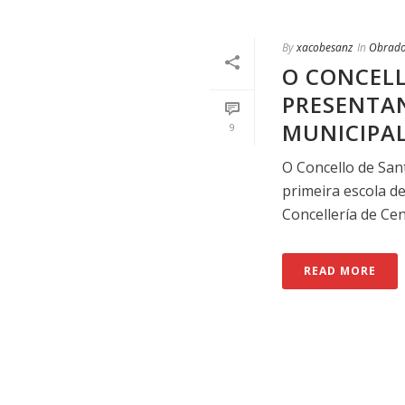
By
xacobesanz
In
Obrado
O CONCELL
PRESENTAN
MUNICIPA
9
O Concello de Sa
primeira escola d
Concellería de Cent
READ MORE