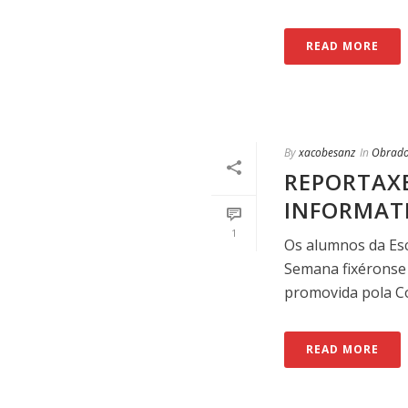
READ MORE
By
xacobesanz
In
Obrado
REPORTAXE
INFORMAT
1
Os alumnos da Esc
Semana fixéronse e
promovida pola Con
READ MORE