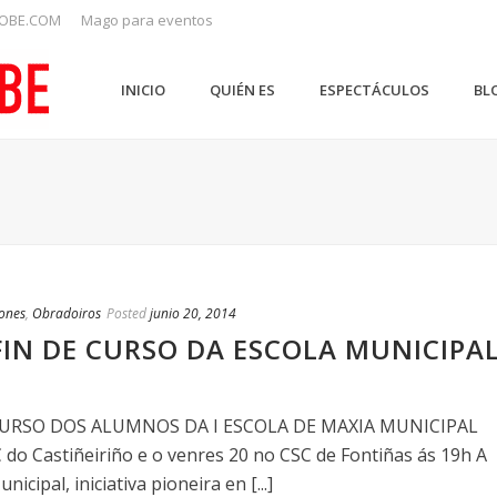
OBE.COM
Mago para eventos
INICIO
QUIÉN ES
ESPECTÁCULOS
BL
iones
,
Obradoiros
Posted
junio 20, 2014
FIN DE CURSO DA ESCOLA MUNICIPA
CURSO DOS ALUMNOS DA I ESCOLA DE MAXIA MUNICIPAL
 do Castiñeiriño e o venres 20 no CSC de Fontiñas ás 19h A
icipal, iniciativa pioneira en [...]