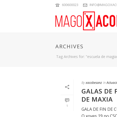
600600023
INFO@MAGOXAC
ARCHIVES
Tag Archives for: "escuela de magia
By
xacobesanz
In
Actuac
GALAS DE 
DE MAXIA
1
GALA DE FIN DE 
O xoves 19 no CSC