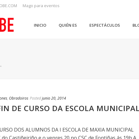
OBE.COM
Mago para eventos
INICIO
QUIÉN ES
ESPECTÁCULOS
BL
"
iones
,
Obradoiros
Posted
junio 20, 2014
FIN DE CURSO DA ESCOLA MUNICIPA
CURSO DOS ALUMNOS DA I ESCOLA DE MAXIA MUNICIPAL
 do Castiñeiriño e o venres 20 no CSC de Fontiñas ás 19h A