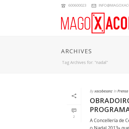
600600023
INFO@MAGOXAC
ARCHIVES
Tag Archives for: "nadal"
By
xacobesanz
In
Prensa
OBRADOIR
PROGRAMA 
2
A Concellería de 
o Nadal 2013» que