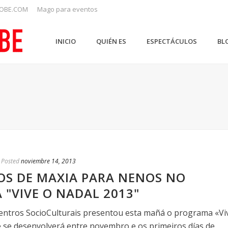
OBE.COM
Mago para eventos
INICIO
QUIÉN ES
ESPECTÁCULOS
BL
Posted
noviembre 14, 2013
OS DE MAXIA PARA NENOS NO
"VIVE O NADAL 2013"
Centros SocioCulturais presentou esta mañá o programa «Vi
 se desenvolverá entre novembro e os primeiros días de