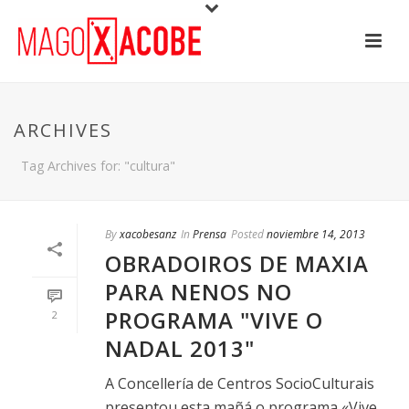
ARCHIVES
Tag Archives for: "cultura"
By
xacobesanz
In
Prensa
Posted
noviembre 14, 2013
OBRADOIROS DE MAXIA
PARA NENOS NO
PROGRAMA "VIVE O
2
NADAL 2013"
A Concellería de Centros SocioCulturais
presentou esta mañá o programa «Vive